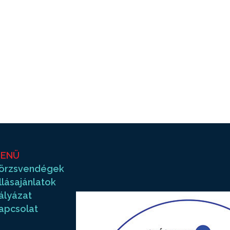
ENÜ
örzsvendégek
llásajánlatok
ályázat
apcsolat