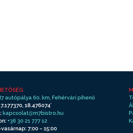
HETŐSÉG
M
7 autópálya 60. km, Fehérvári pihenő
T
7.177370, 18.476074′
Á
:
kapcsolat@m7bistro.hu
P
on:
+36 30 21 777 12
K
vasárnap: 7:00 – 15:00