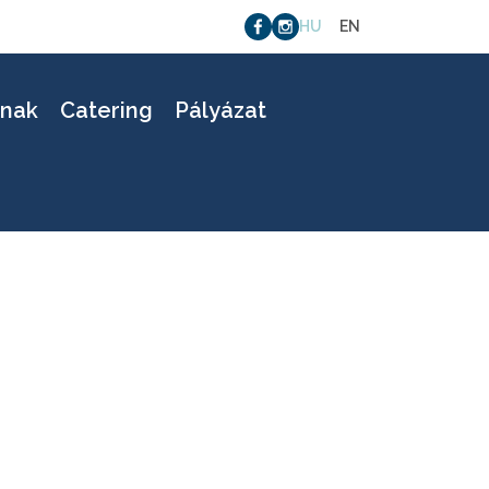
HU
EN
01
knak
Catering
Pályázat