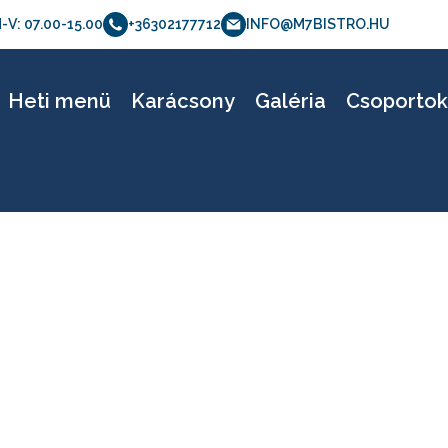
-V: 07.00-15.00
+36302177712
INFO@M7BISTRO.HU
etölthető verzió_04
Heti menü
Karácsony
Galéria
Csoporto