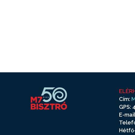
ELÉR
Cím:
M
GPS: 4
E-mail
Telef
Hétfő-