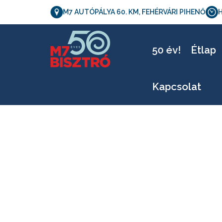
M7 AUTÓPÁLYA 60. KM, FEHÉRVÁRI PIHENŐ
H
L
50 év!
Étlap
Kapcsolat
Letölthető verzió_0401