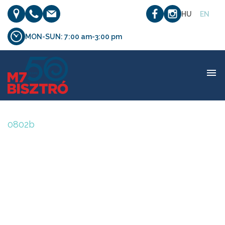
HU
EN
MON-SUN: 7:00 am-3:00 pm
0802b
0802b