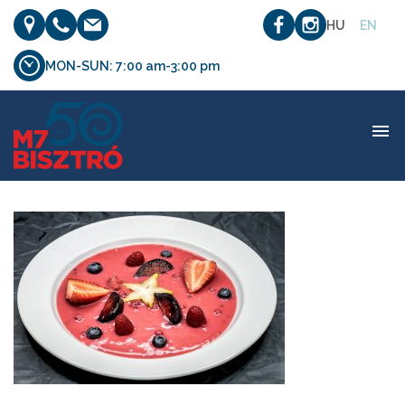
HU
EN
MON-SUN: 7:00 am-3:00 pm
etel_04