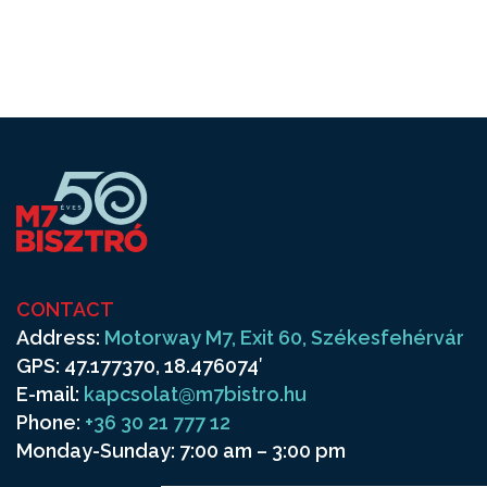
CONTACT
Address:
Motorway M7, Exit 60, Székesfehérvár
GPS: 47.177370, 18.476074′
E-mail:
kapcsolat@m7bistro.hu
Phone:
+36 30 21 777 12
Monday-Sunday: 7:00 am – 3:00 pm