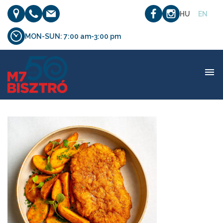
HU
EN
MON-SUN: 7:00 am-3:00 pm
M7bisztro_etelfoto_02