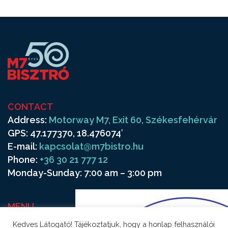
CONTACT
Address:
Motorway M7, Exit 60, Székesfehérvár
GPS: 47.177370, 18.476074′
E-mail:
kapcsolat@m7bistro.hu
Phone:
+36 30 21 777 12
Monday-Sunday: 7:00 am – 3:00 pm
MENU
Frequenters
Kedves Látogató! Tájékoztatjuk, hogy a honlap felhasználói