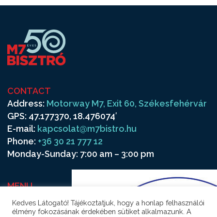
CONTACT
Address:
Motorway M7, Exit 60, Székesfehérvár
GPS: 47.177370, 18.476074′
E-mail:
kapcsolat@m7bistro.hu
Phone:
+36 30 21 777 12
Monday-Sunday: 7:00 am – 3:00 pm
MENU
Frequenters
Kedves Látogató! Tájékoztatjuk, hogy a honlap felhasználói
Contact
élmény fokozásának érdekében sütiket alkalmazunk. A