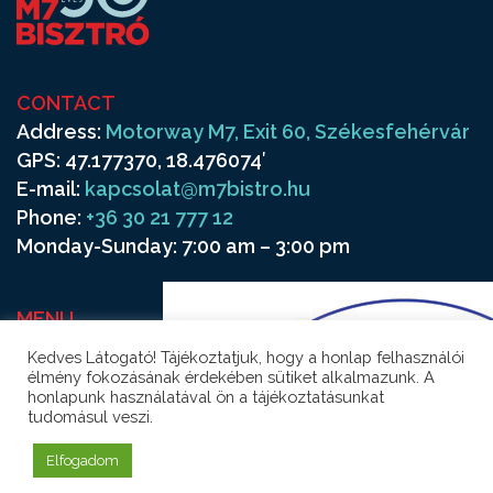
CONTACT
Address:
Motorway M7, Exit 60, Székesfehérvár
GPS: 47.177370, 18.476074′
E-mail:
kapcsolat@m7bistro.hu
Phone:
+36 30 21 777 12
Monday-Sunday: 7:00 am – 3:00 pm
MENU
Frequenters
Kedves Látogató! Tájékoztatjuk, hogy a honlap felhasználói
Contact
élmény fokozásának érdekében sütiket alkalmazunk. A
honlapunk használatával ön a tájékoztatásunkat
tudomásul veszi.
Elfogadom
© M7BISTRO 2026
|
Webdesign:
Studio1