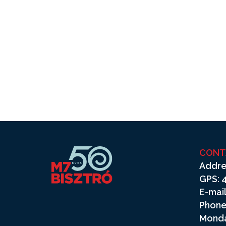
CONT
Addre
GPS: 4
E-mail
Phone
Monda