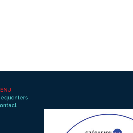
ENU
requenters
ontact