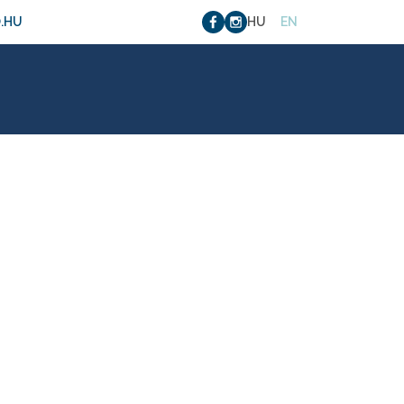
.HU
HU
EN
05