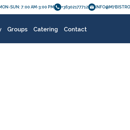
MON-SUN: 7:00 AM-3:00 PM
+36302177712
INFO@M7BISTRO
etölthető verzió-09
y
Groups
Catering
Contact