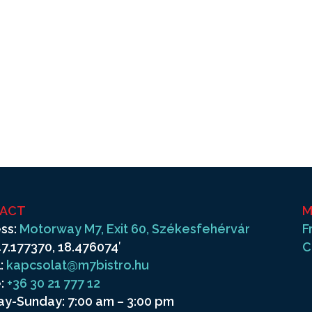
ACT
M
ss:
Motorway M7, Exit 60, Székesfehérvár
F
7.177370, 18.476074′
C
:
kapcsolat@m7bistro.hu
:
+36 30 21 777 12
y-Sunday: 7:00 am – 3:00 pm