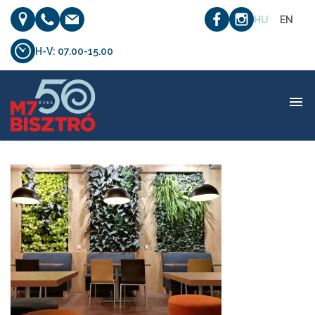
HU
EN
H-V: 07.00-15.00
etterem_02