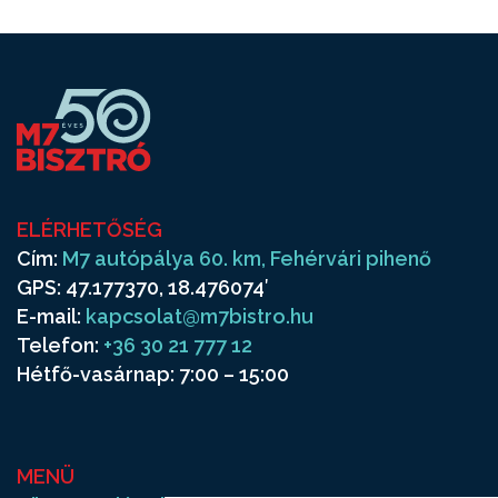
ELÉRHETŐSÉG
Cím:
M7 autópálya 60. km, Fehérvári pihenő
GPS: 47.177370, 18.476074′
E-mail:
kapcsolat@m7bistro.hu
Telefon:
+36 30 21 777 12
Hétfő-vasárnap: 7:00 – 15:00
MENÜ