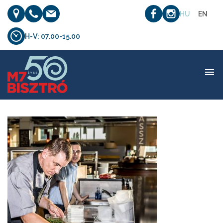
HU
EN
H-V: 07.00-15.00
etterem_03