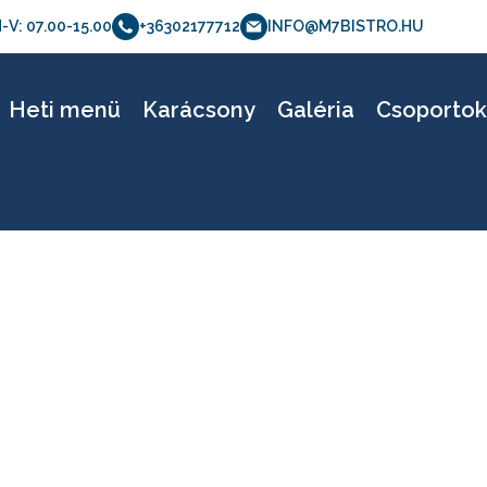
-V: 07.00-15.00
+36302177712
INFO@M7BISTRO.HU
etel_05
Heti menü
Karácsony
Galéria
Csoporto