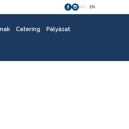
HU
EN
knak
Catering
Pályázat