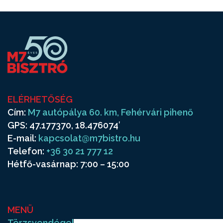
ELÉRHETŐSÉG
Cím:
M7 autópálya 60. km, Fehérvári pihenő
GPS: 47.177370, 18.476074′
E-mail:
kapcsolat@m7bistro.hu
Telefon:
+36 30 21 777 12
Hétfő-vasárnap: 7:00 – 15:00
MENÜ
Törzsvendégek