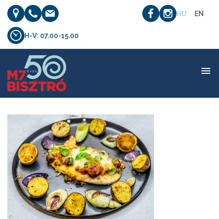
HU
EN
H-V: 07.00-15.00
etel_07