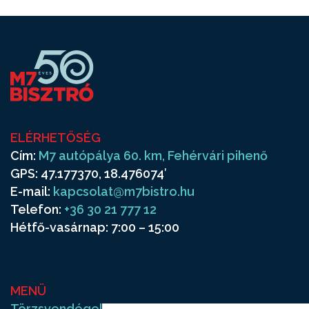
ELÉRHETŐSÉG
Cím:
M7 autópálya 60. km, Fehérvári pihenő
GPS: 47.177370, 18.476074′
E-mail:
kapcsolat@m7bistro.hu
Telefon:
+36 30 21 777 12
Hétfő-vasárnap: 7:00 – 15:00
MENÜ
Törzsvendégek