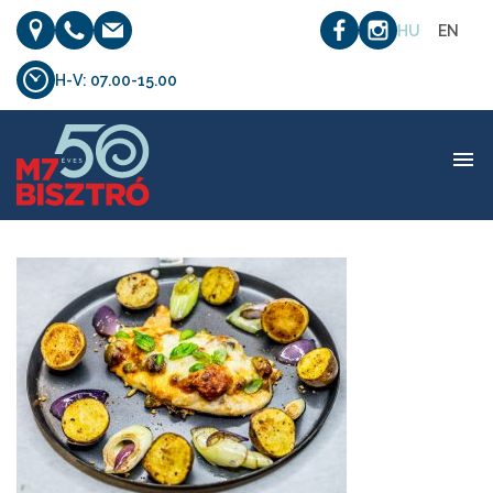
HU
EN
H-V: 07.00-15.00
etel_07