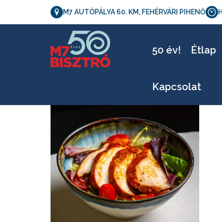
M7 AUTÓPÁLYA 60. KM, FEHÉRVÁRI PIHENŐ
H
M
50 év!
Étlap
Kapcsolat