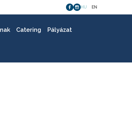
HU
EN
10
knak
Catering
Pályázat