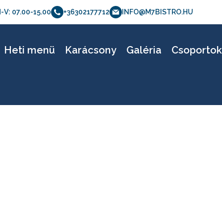
-V: 07.00-15.00
+36302177712
INFO@M7BISTRO.HU
7bisztro_etelfoto_
Heti menü
Karácsony
Galéria
Csoporto