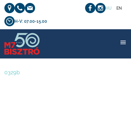
HU
EN
H-V: 07.00-15.00
0329b
0329b