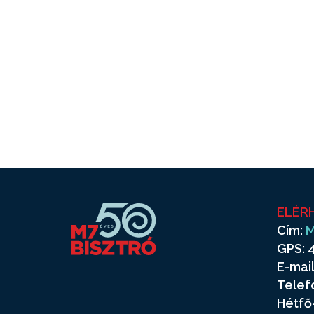
ELÉR
Cím:
M
GPS: 4
E-mail
Telef
Hétfő-