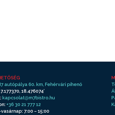
HETŐSÉG
M
7 autópálya 60. km, Fehérvári pihenő
T
7.177370, 18.476074′
Á
:
kapcsolat@m7bistro.hu
P
on:
+36 30 21 777 12
K
vasárnap: 7:00 – 15:00