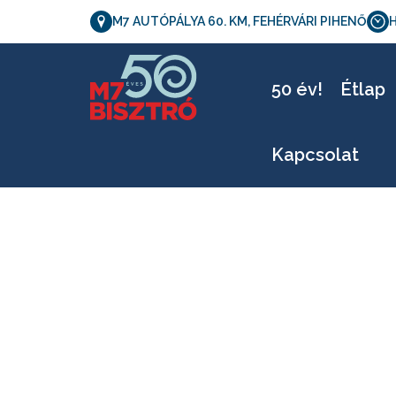
M7 AUTÓPÁLYA 60. KM, FEHÉRVÁRI PIHENŐ
H
50 év!
Étlap
Kapcsolat
0628b