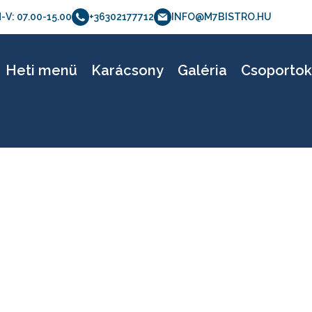
-V: 07.00-15.00
+36302177712
INFO@M7BISTRO.HU
0628b
Heti menü
Karácsony
Galéria
Csoporto