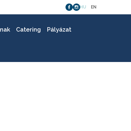
HU
EN
knak
Catering
Pályázat