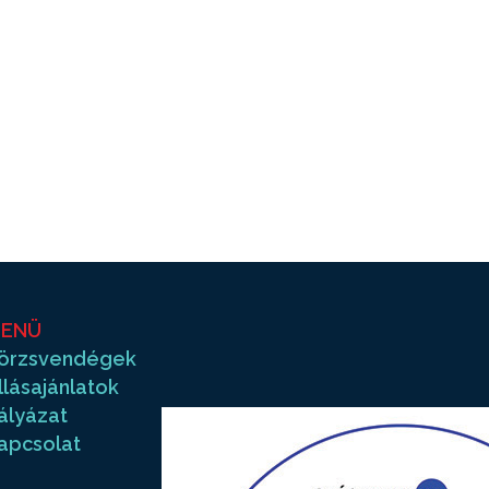
ENÜ
örzsvendégek
llásajánlatok
ályázat
apcsolat