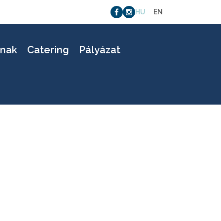
HU
EN
knak
Catering
Pályázat