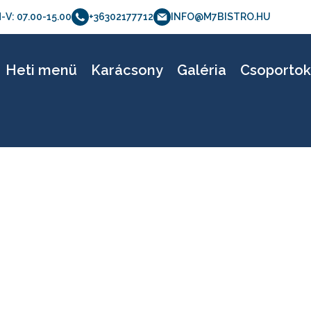
-V: 07.00-15.00
+36302177712
INFO@M7BISTRO.HU
1221b
Heti menü
Karácsony
Galéria
Csoporto