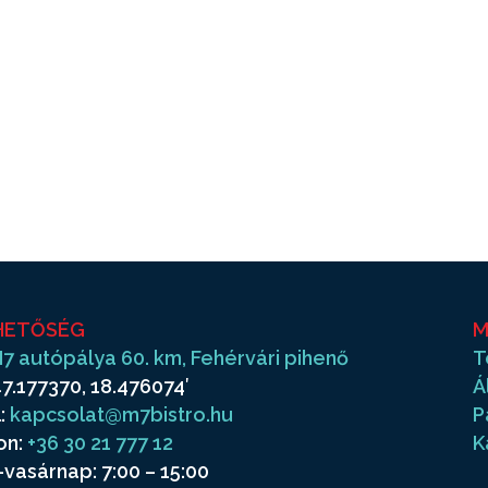
HETŐSÉG
M
7 autópálya 60. km, Fehérvári pihenő
T
7.177370, 18.476074′
Á
:
kapcsolat@m7bistro.hu
P
on:
+36 30 21 777 12
K
vasárnap: 7:00 – 15:00