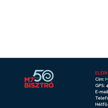
ELÉR
Cím:
M
GPS: 4
E-mail
Telef
Hétfő-