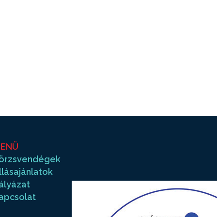
ENÜ
örzsvendégek
llásajánlatok
ályázat
apcsolat