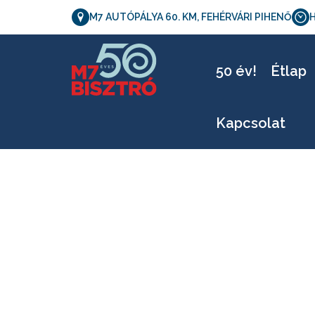
M7 AUTÓPÁLYA 60. KM, FEHÉRVÁRI PIHENŐ
H
50 év!
Étlap
Kapcsolat
1221b