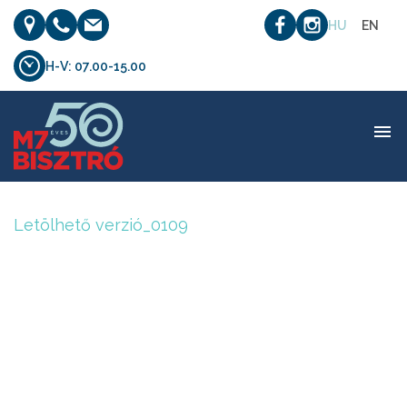
HU
EN
H-V: 07.00-15.00
Letölhető verzió_0109
Letölhető verzió_0109