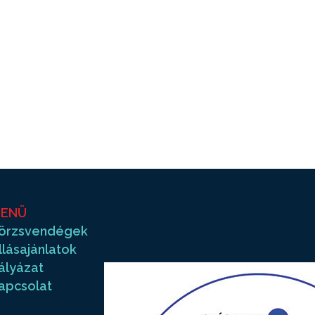
ENÜ
örzsvendégek
llásajánlatok
ályázat
apcsolat