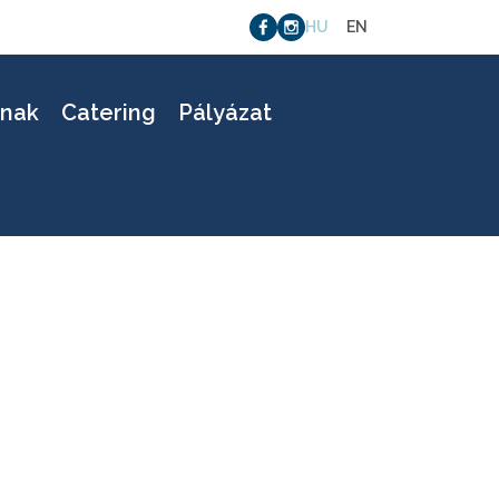
HU
EN
6
knak
Catering
Pályázat