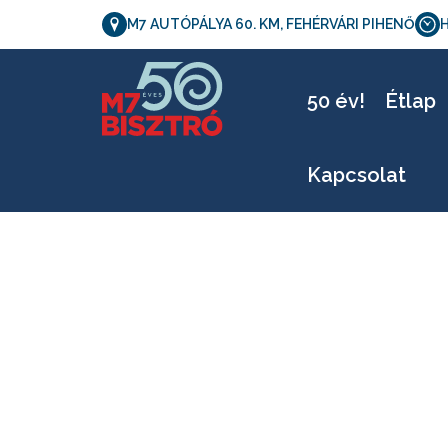
M7 AUTÓPÁLYA 60. KM, FEHÉRVÁRI PIHENŐ
H
50 év!
Étlap
Kapcsolat
Letölhető verzió_0116