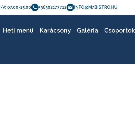
-V: 07.00-15.00
+36302177712
INFO@M7BISTRO.HU
Letölhető verzió_011
Heti menü
Karácsony
Galéria
Csoporto