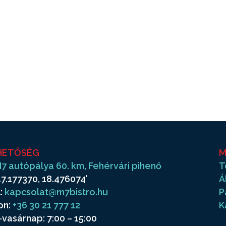
HETŐSÉG
M
7 autópálya 60. km, Fehérvári pihenő
T
7.177370, 18.476074′
Á
:
kapcsolat@m7bistro.hu
P
on:
+36 30 21 777 12
K
vasárnap: 7:00 – 15:00