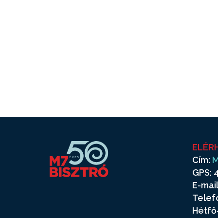
ELÉR
Cím:
M
GPS: 4
E-mail
Telef
Hétfő-