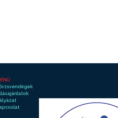
ENÜ
örzsvendégek
llásajánlatok
ályázat
apcsolat