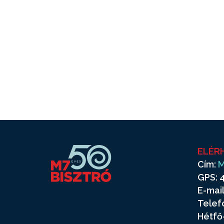
ELÉR
Cím:
M
GPS: 4
E-mail
Telef
Hétfő-