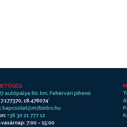
HETŐSÉG
M
7 autópálya 60. km, Fehérvári pihenő
T
7.177370, 18.476074′
Á
:
kapcsolat@m7bistro.hu
P
on:
+36 30 21 777 12
K
vasárnap: 7:00 – 15:00