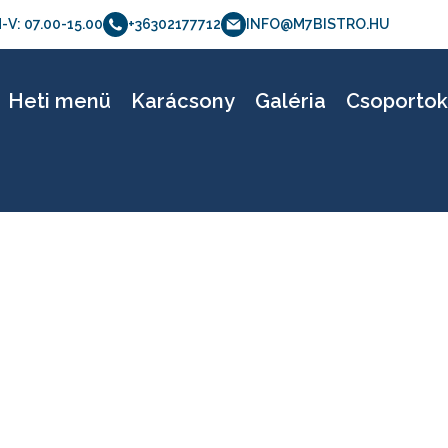
-V: 07.00-15.00
+36302177712
INFO@M7BISTRO.HU
etölthető verzió – 04
Heti menü
Karácsony
Galéria
Csoporto