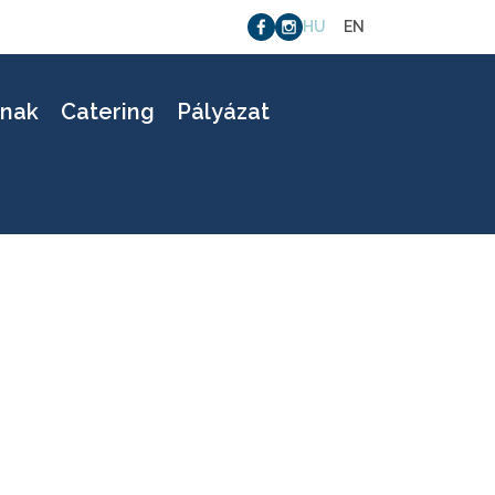
HU
EN
11
knak
Catering
Pályázat