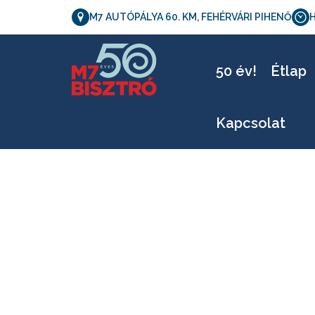
M7 AUTÓPÁLYA 60. KM, FEHÉRVÁRI PIHENŐ
H
L
50 év!
Étlap
Kapcsolat
Letölthető verzió - 0411