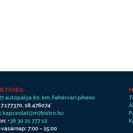
HETŐSÉG
M
7 autópálya 60. km, Fehérvári pihenő
T
7.177370, 18.476074′
Á
:
kapcsolat@m7bistro.hu
P
on:
+36 30 21 777 12
K
vasárnap: 7:00 – 15:00