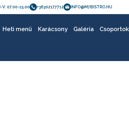
-V: 07.00-15.00
+36302177712
INFO@M7BISTRO.HU
etölthető verzió – 05
Heti menü
Karácsony
Galéria
Csoporto