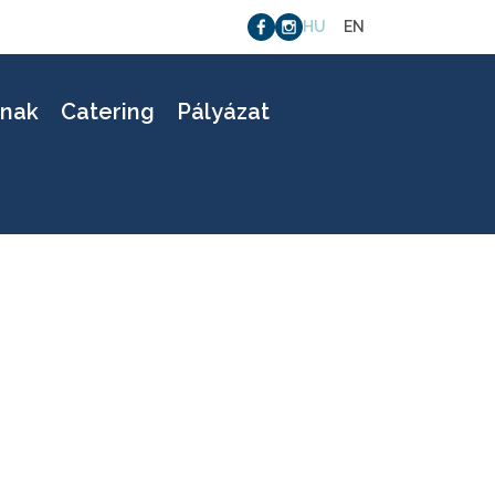
HU
EN
16
knak
Catering
Pályázat