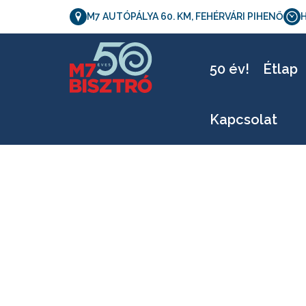
M7 AUTÓPÁLYA 60. KM, FEHÉRVÁRI PIHENŐ
H
L
50 év!
Étlap
Kapcsolat
Letölthető verzió - 0516