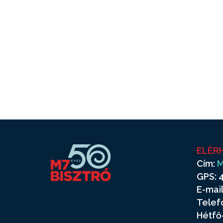
ELÉR
Cím:
M
GPS: 4
E-mail
Telef
Hétfő-