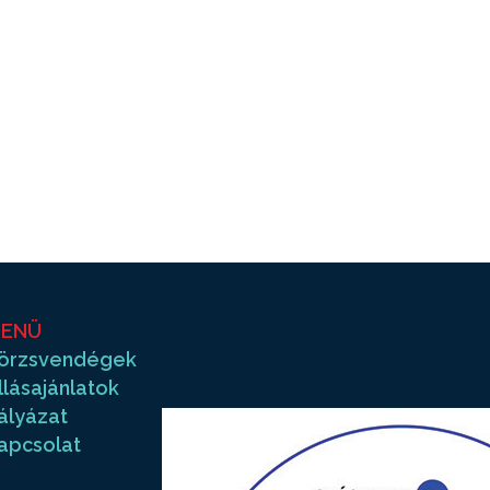
ENÜ
örzsvendégek
llásajánlatok
ályázat
apcsolat