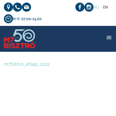
HU
EN
H-V: 07.00-15.00
m7bistro_etlap_0222
m7bistro_etlap_0222