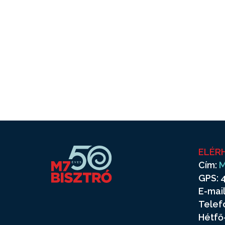
ELÉR
Cím:
M
GPS: 4
E-mail
Telef
Hétfő-