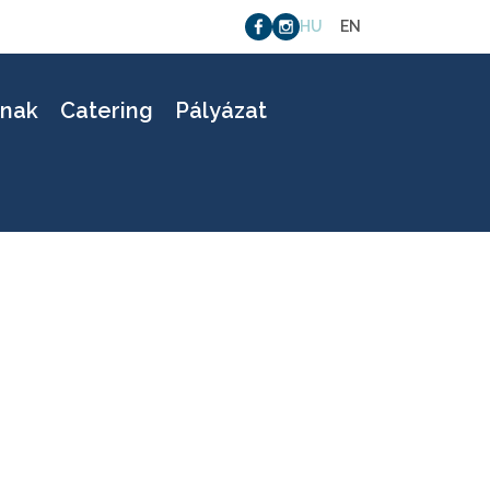
HU
EN
-26
knak
Catering
Pályázat