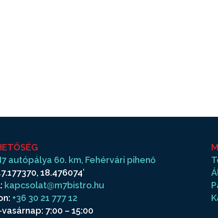
HETŐSÉG
M
7 autópálya 60. km, Fehérvári pihenő
T
7.177370, 18.476074′
Á
:
kapcsolat@m7bistro.hu
P
on:
+36 30 21 777 12
K
vasárnap: 7:00 – 15:00