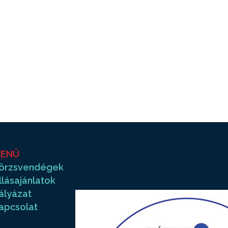
ENÜ
örzsvendégek
llásajánlatok
ályázat
apcsolat