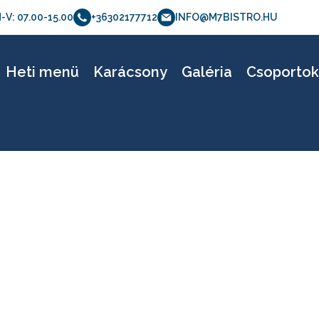
-V: 07.00-15.00
+36302177712
INFO@M7BISTRO.HU
bistro_etlap_05.20
Heti menü
Karácsony
Galéria
Csoporto