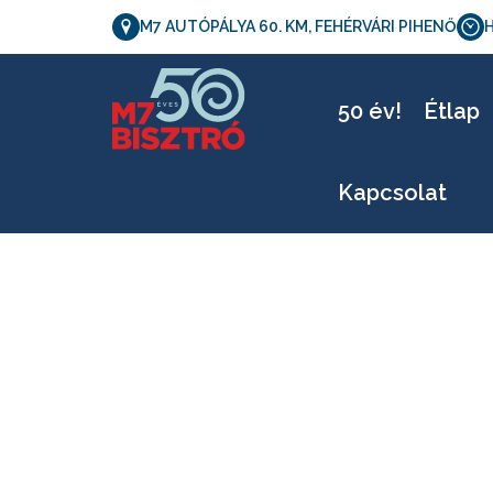
M7 AUTÓPÁLYA 60. KM, FEHÉRVÁRI PIHENŐ
H
m7
50 év!
Étlap
Kapcsolat
m7bistro_etlap_05.20-26