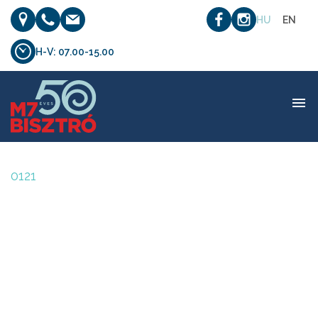
HU
EN
H-V: 07.00-15.00
0121
0121