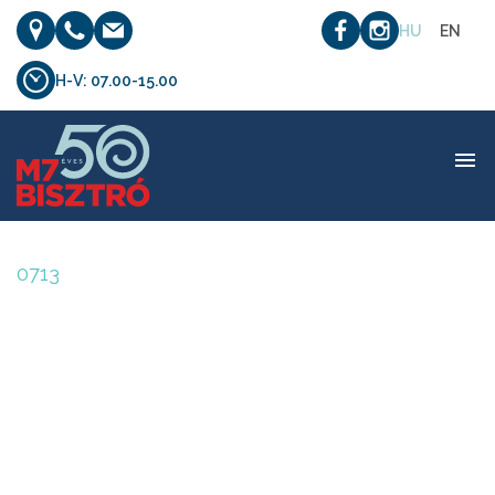
HU
EN
H-V: 07.00-15.00
0713
0713