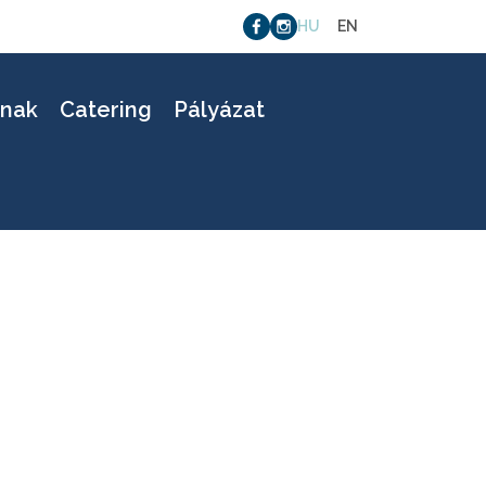
HU
EN
lap
knak
Catering
Pályázat