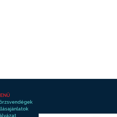
ENÜ
örzsvendégek
llásajánlatok
ályázat