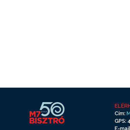
ELÉR
Cím:
M
GPS: 4
E-mail