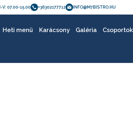
-V: 07.00-15.00
+36302177712
INFO@M7BISTRO.HU
lyazat_szocialis_a
Heti menü
Karácsony
Galéria
Csoporto