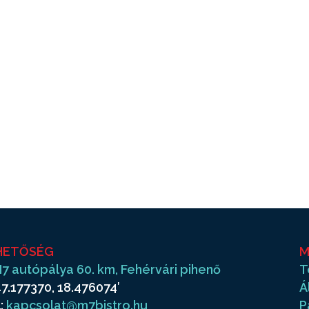
HETŐSÉG
M
7 autópálya 60. km, Fehérvári pihenő
T
7.177370, 18.476074′
Á
:
kapcsolat@m7bistro.hu
P