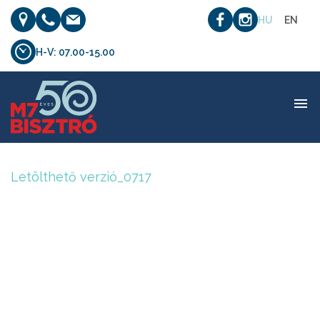
HU
EN
H-V: 07.00-15.00
Letölthető verzió_0717
Letölthető verzió_0717